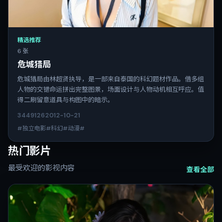
精选推荐
6 张
危城猎局
危城猎局由林超贤执导，是一部来自泰国的科幻题材作品。借多组
人物的交错命运拼出完整图景，场面设计与人物动机相互呼应。值
得二刷留意道具与构图中的暗示。
3449
126
2012-10-21
#独立电影#科幻#动漫#
热门影片
最受欢迎的影视内容
查看全部