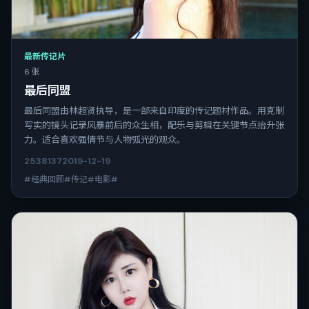
最新传记片
6 张
最后同盟
最后同盟由林超贤执导，是一部来自印度的传记题材作品。用克制
写实的镜头记录风暴前后的众生相，配乐与剪辑在关键节点抬升张
力。适合喜欢强情节与人物弧光的观众。
2538
137
2019-12-19
#经典回顾#传记#电影#