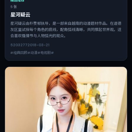
精选推荐
5 张
星河疑云
星河疑云由朴赞郁执导，是一部来自越南的动漫题材作品。在道德
灰区里试探每个角色的底线，配角弧线清晰，共同撑起世界观。适
合喜欢强情节与人物弧光的观众。
5203
277
2018-03-21
#经典回顾#动漫#电视剧#