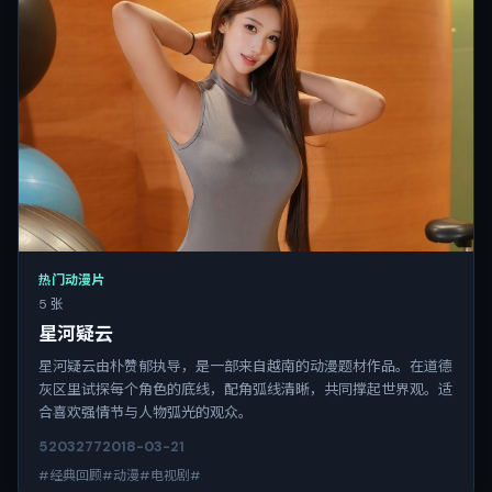
热门动漫片
5 张
星河疑云
星河疑云由朴赞郁执导，是一部来自越南的动漫题材作品。在道德
灰区里试探每个角色的底线，配角弧线清晰，共同撑起世界观。适
合喜欢强情节与人物弧光的观众。
5203
277
2018-03-21
#经典回顾#动漫#电视剧#