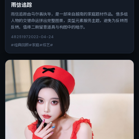
雨信追踪
雨信追踪由乌尔善执导，是一部来自越南的家庭题材作品。借多组
人物的交错命运拼出完整图景，类型元素服务主题，避免为反转而
反转。值得二刷留意道具与构图中的暗示。
4825
197
2022-04-24
#经典回顾#家庭#综艺#