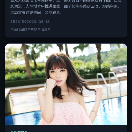
弧光火线由塔伦蒂诺执导，是一部来自日本的喜剧题材作品。在信
息洪流与人际博弈中推进主线，细节伏笔在终盘回收，观感完整。
结局留有讨论空间，余味较长。
3574
159
2023-08-18
#经典回顾#喜剧#动漫#