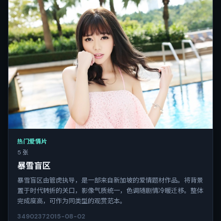
热门爱情片
5 张
暴雪盲区
暴雪盲区由管虎执导，是一部来自新加坡的爱情题材作品。将背景
置于时代转折的关口，影像气质统一，色调随剧情冷暖迁移。整体
完成度高，可作为同类型的观赏范本。
3490
237
2015-08-02