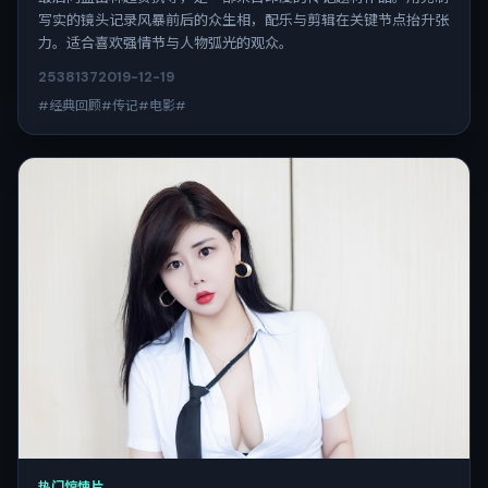
写实的镜头记录风暴前后的众生相，配乐与剪辑在关键节点抬升张
力。适合喜欢强情节与人物弧光的观众。
2538
137
2019-12-19
#经典回顾#传记#电影#
热门惊悚片