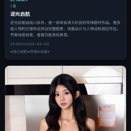
7 张
逆光启航
逆光启航由陆川执导，是一部来自澳大利亚的惊悚题材作品。借多
组人物的交错命运拼出完整图景，场面设计与人物动机相互呼应。
节奏张弛有度，重看仍能发现新意。
3548
111
2023-04-04
#独立电影#惊悚#动漫#