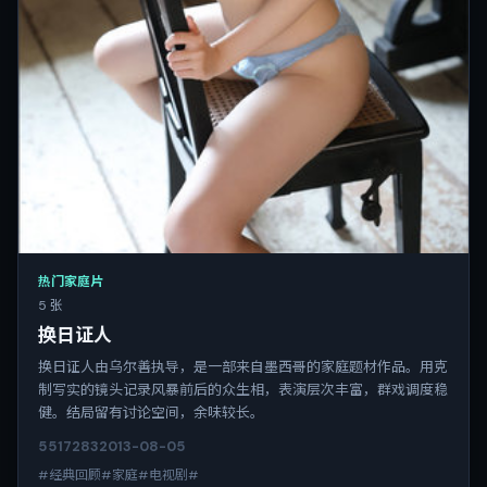
热门家庭片
5 张
换日证人
换日证人由乌尔善执导，是一部来自墨西哥的家庭题材作品。用克
制写实的镜头记录风暴前后的众生相，表演层次丰富，群戏调度稳
健。结局留有讨论空间，余味较长。
5517
283
2013-08-05
#经典回顾#家庭#电视剧#