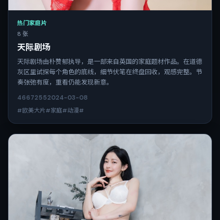
热门家庭片
8 张
天际剧场
天际剧场由朴赞郁执导，是一部来自英国的家庭题材作品。在道德
灰区里试探每个角色的底线，细节伏笔在终盘回收，观感完整。节
奏张弛有度，重看仍能发现新意。
4667
255
2024-03-08
#欧美大片#家庭#动漫#