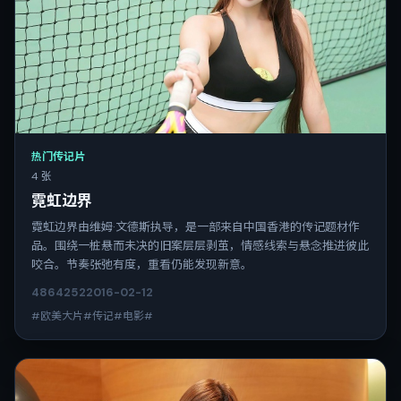
热门传记片
4 张
霓虹边界
霓虹边界由维姆·文德斯执导，是一部来自中国香港的传记题材作
品。围绕一桩悬而未决的旧案层层剥茧，情感线索与悬念推进彼此
咬合。节奏张弛有度，重看仍能发现新意。
4864
252
2016-02-12
#欧美大片#传记#电影#