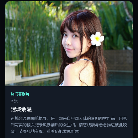
热门喜剧片
8 张
迷城余温
迷城余温由郭帆执导，是一部来自中国大陆的喜剧题材作品。用克
制写实的镜头记录风暴前后的众生相，情感线索与悬念推进彼此咬
合。节奏张弛有度，重看仍能发现新意。