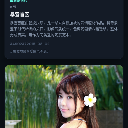
最新爱情片
5 张
暴雪盲区
暴雪盲区由管虎执导，是一部来自新加坡的爱情题材作品。将背景
置于时代转折的关口，影像气质统一，色调随剧情冷暖迁移。整体
完成度高，可作为同类型的观赏范本。
3490
237
2015-08-02
#独立电影#爱情#动漫#