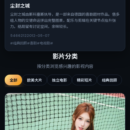
尘封之城
尘封之城由斯科塞斯执导，是一部来自德国的喜剧题材作品。借多
组人物的交错命运拼出完整图景，配乐与剪辑在关键节点抬升张
力。结局留有讨论空间，余味较长。
5466
212
2012-05-07
#经典回顾#喜剧#电视剧#
影片分类
按分类浏览感兴趣的影视内容
全部
欧美大片
独立电影
精彩短片
经典回顾