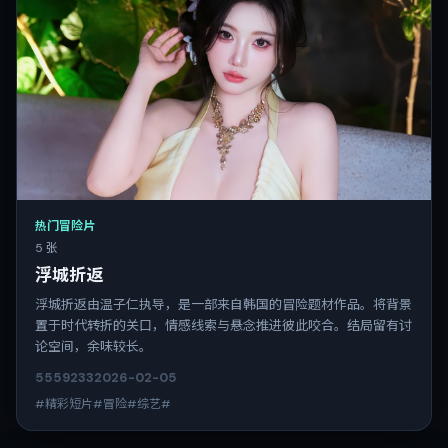
热门冒险片
5 张
浮城折返
浮城折返由温子仁执导，是一部来自韩国的冒险题材作品。将背景
置于时代转折的关口，情感线索与悬念推进彼此咬合。结局留有讨
论空间，余味较长。
5559
233
2026-02-05
#精彩短片#冒险#综艺#