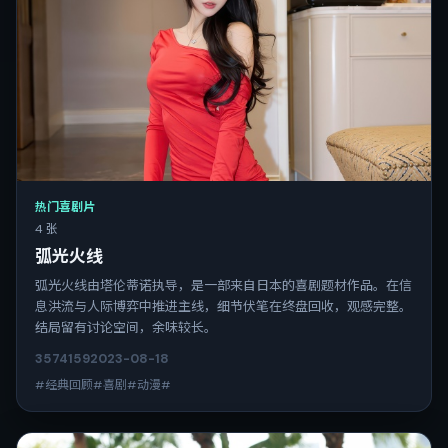
热门喜剧片
4 张
弧光火线
弧光火线由塔伦蒂诺执导，是一部来自日本的喜剧题材作品。在信
息洪流与人际博弈中推进主线，细节伏笔在终盘回收，观感完整。
结局留有讨论空间，余味较长。
3574
159
2023-08-18
#经典回顾#喜剧#动漫#