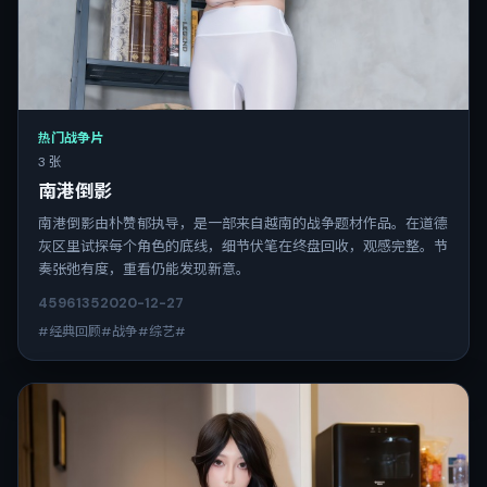
热门战争片
3 张
南港倒影
南港倒影由朴赞郁执导，是一部来自越南的战争题材作品。在道德
灰区里试探每个角色的底线，细节伏笔在终盘回收，观感完整。节
奏张弛有度，重看仍能发现新意。
4596
135
2020-12-27
#经典回顾#战争#综艺#