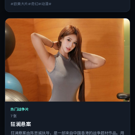
#欧美大片#奇幻#动漫#
热门战争片
7 张
狂澜悬案
狂澜悬案由陈思诚执导，是一部来自中国香港的战争题材作品。用