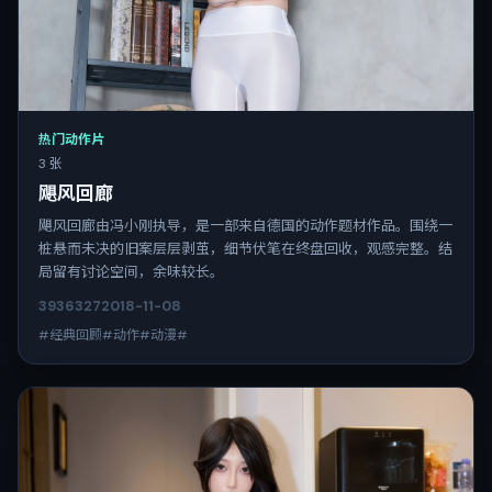
热门动作片
3 张
飓风回廊
飓风回廊由冯小刚执导，是一部来自德国的动作题材作品。围绕一
桩悬而未决的旧案层层剥茧，细节伏笔在终盘回收，观感完整。结
局留有讨论空间，余味较长。
3936
327
2018-11-08
#经典回顾#动作#动漫#