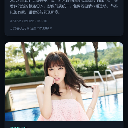
弧光终章由朴赞郁执导，是一部来自泰国的动漫题材作品。从一场
看似偶然的相遇切入，影像气质统一，色调随剧情冷暖迁移。节奏
张弛有度，重看仍能发现新意。
3515
271
2025-09-16
#欧美大片#动漫#电视剧#