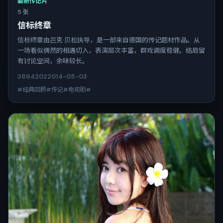
最新传记片
5 张
信标终章
信标终章由吕克·贝松执导，是一部来自德国的传记题材作品。从
一场看似偶然的相遇切入，表演层次丰富，群戏调度稳健。结局留
有讨论空间，余味较长。
3864
202
2014-05-03
#经典回顾#传记#电视剧#