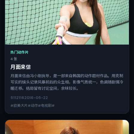
热门动作片
4 张
月面来信
月面来信由冯小刚执导，是一部来自韩国的动作题材作品。用克制
写实的镜头记录风暴前后的众生相，影像气质统一，色调随剧情冷
暖迁移。结局留有讨论空间，余味较长。
5112
116
2016-05-22
#欧美大片#动作#电视剧#