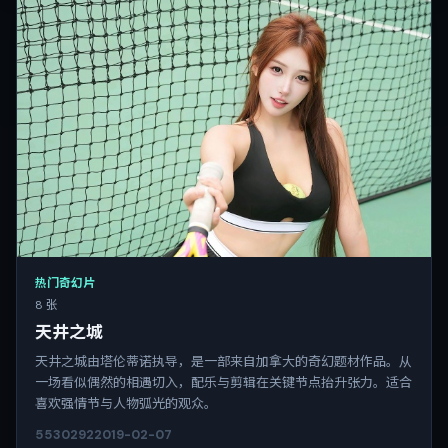
热门奇幻片
8 张
天井之城
天井之城由塔伦蒂诺执导，是一部来自加拿大的奇幻题材作品。从
一场看似偶然的相遇切入，配乐与剪辑在关键节点抬升张力。适合
喜欢强情节与人物弧光的观众。
5530
292
2019-02-07