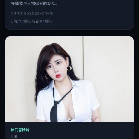
强情节与人物弧光的观众。
5440
165
2023-04-16
#独立电影#传记#电影#
热门冒险片
7 张