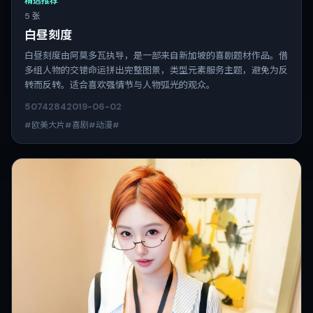
精选推荐
5 张
白昼刻度
白昼刻度由阿莫多瓦执导，是一部来自新加坡的喜剧题材作品。借
多组人物的交错命运拼出完整图景，类型元素服务主题，避免为反
转而反转。适合喜欢强情节与人物弧光的观众。
5074
284
2019-06-02
#欧美大片#喜剧#动漫#