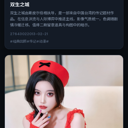
双生之城
双生之城由斯皮尔伯格执导，是一部来自中国台湾的传记题材作
品。在信息洪流与人际博弈中推进主线，影像气质统一，色调随剧
情冷暖迁移。值得二刷留意道具与构图中的暗示。
2764
302
2013-02-21
#经典回顾#传记#动漫#