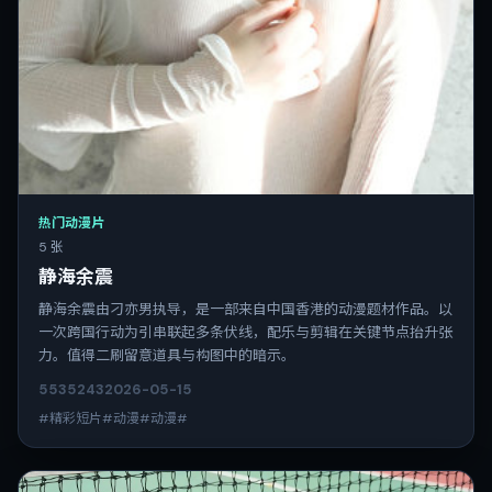
热门动漫片
5 张
静海余震
静海余震由刁亦男执导，是一部来自中国香港的动漫题材作品。以
一次跨国行动为引串联起多条伏线，配乐与剪辑在关键节点抬升张
力。值得二刷留意道具与构图中的暗示。
5535
243
2026-05-15
#精彩短片#动漫#动漫#