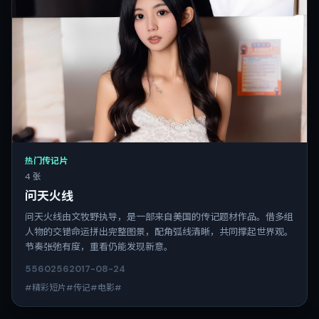
热门传记片
4 张
问天火线
问天火线由文牧野执导，是一部来自美国的传记题材作品。借多组
人物的交错命运拼出完整图景，配角弧线清晰，共同撑起世界观。
节奏张弛有度，重看仍能发现新意。
5560
256
2017-08-24
#精彩短片#传记#电影#