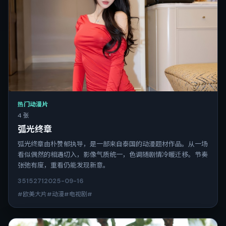
热门动漫片
4 张
弧光终章
弧光终章由朴赞郁执导，是一部来自泰国的动漫题材作品。从一场
看似偶然的相遇切入，影像气质统一，色调随剧情冷暖迁移。节奏
张弛有度，重看仍能发现新意。
3515
271
2025-09-16
#欧美大片#动漫#电视剧#