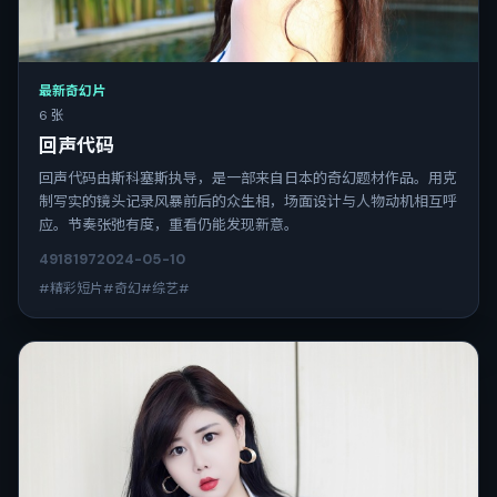
最新奇幻片
6 张
回声代码
回声代码由斯科塞斯执导，是一部来自日本的奇幻题材作品。用克
制写实的镜头记录风暴前后的众生相，场面设计与人物动机相互呼
应。节奏张弛有度，重看仍能发现新意。
4918
197
2024-05-10
#精彩短片#奇幻#综艺#