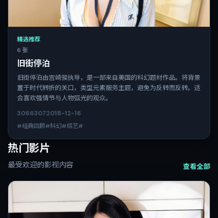
精选推荐
6 张
旧街停泊
旧街停泊由宫崎骏执导，是一部来自美国的科幻题材作品。将背景
置于时代转折的关口，类型元素服务主题，避免为反转而反转。适
合喜欢强情节与人物弧光的观众。
3066
307
2018-12-16
#经典回顾#科幻#综艺#
热门影片
最受欢迎的影视内容
查看全部