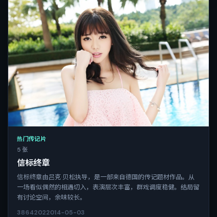
热门传记片
5 张
信标终章
信标终章由吕克·贝松执导，是一部来自德国的传记题材作品。从
一场看似偶然的相遇切入，表演层次丰富，群戏调度稳健。结局留
有讨论空间，余味较长。
3864
202
2014-05-03