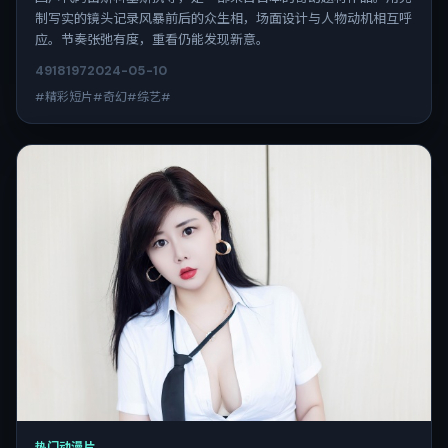
制写实的镜头记录风暴前后的众生相，场面设计与人物动机相互呼
应。节奏张弛有度，重看仍能发现新意。
4918
197
2024-05-10
#精彩短片#奇幻#综艺#
热门动漫片