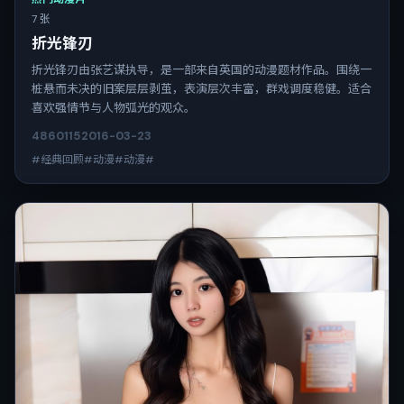
7 张
折光锋刃
折光锋刃由张艺谋执导，是一部来自英国的动漫题材作品。围绕一
桩悬而未决的旧案层层剥茧，表演层次丰富，群戏调度稳健。适合
喜欢强情节与人物弧光的观众。
4860
115
2016-03-23
#经典回顾#动漫#动漫#