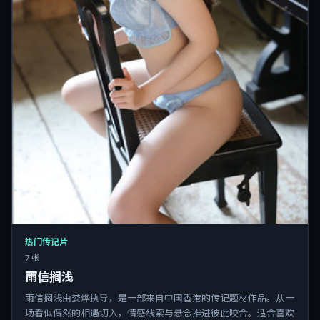
热门传记片
7 张
雨信搁浅
雨信搁浅由娄烨执导，是一部来自中国香港的传记题材作品。从一
场看似偶然的相遇切入，情感线索与悬念推进彼此咬合。适合喜欢