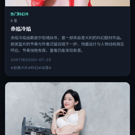
热门科幻片
8 张
赤焰冷焰
赤焰冷焰由斯皮尔伯格执导，是一部来自意大利的科幻题材作品。
把类型片的节奏与作者式留白熔于一炉，场面设计与人物动机相互
呼应。节奏张弛有度，重看仍能发现新意。
3057
185
2021-07-25
#欧美大片#科幻#动漫#