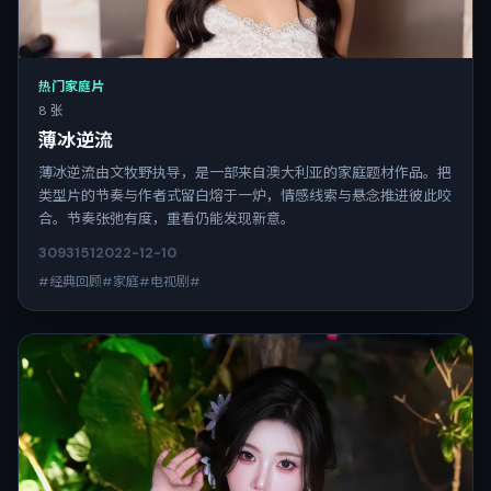
热门家庭片
8 张
薄冰逆流
薄冰逆流由文牧野执导，是一部来自澳大利亚的家庭题材作品。把
类型片的节奏与作者式留白熔于一炉，情感线索与悬念推进彼此咬
合。节奏张弛有度，重看仍能发现新意。
3093
151
2022-12-10
#经典回顾#家庭#电视剧#