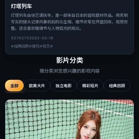
灯塔列车
灯塔列车由张艺谋执导，是一部来自日本的冒险题材作品。用克制
写实的镜头记录风暴前后的众生相，细节伏笔在终盘回收，观感完
整。适合喜欢强情节与人物弧光的观众。
5376
275
2023-02-18
#经典回顾#冒险#综艺#
影片分类
按分类浏览感兴趣的影视内容
全部
欧美大片
独立电影
精彩短片
经典回顾