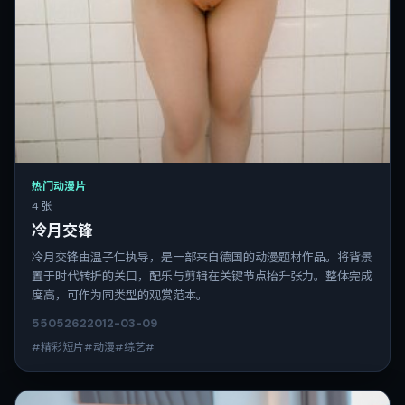
热门动漫片
4 张
冷月交锋
冷月交锋由温子仁执导，是一部来自德国的动漫题材作品。将背景
置于时代转折的关口，配乐与剪辑在关键节点抬升张力。整体完成
度高，可作为同类型的观赏范本。
5505
262
2012-03-09
#精彩短片#动漫#综艺#