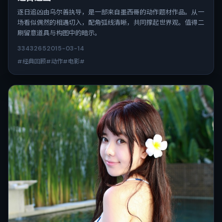
逐日追凶由乌尔善执导，是一部来自墨西哥的动作题材作品。从一
场看似偶然的相遇切入，配角弧线清晰，共同撑起世界观。值得二
刷留意道具与构图中的暗示。
3343
265
2015-03-14
#经典回顾#动作#电影#