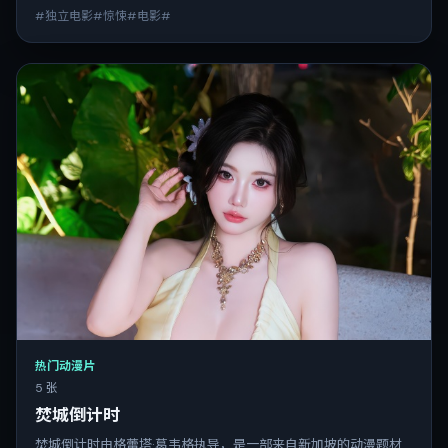
#独立电影#惊悚#电影#
热门动漫片
5 张
焚城倒计时
焚城倒计时由格蕾塔·葛韦格执导，是一部来自新加坡的动漫题材