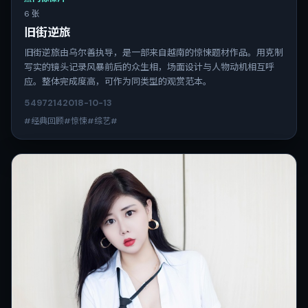
6 张
旧街逆旅
旧街逆旅由乌尔善执导，是一部来自越南的惊悚题材作品。用克制
写实的镜头记录风暴前后的众生相，场面设计与人物动机相互呼
应。整体完成度高，可作为同类型的观赏范本。
5497
214
2018-10-13
#经典回顾#惊悚#综艺#