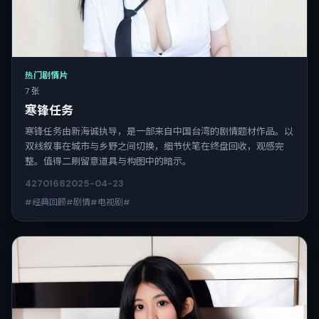
热门剧情片
7 张
寒锋任务
寒锋任务由新海诚执导，是一部来自中国台湾的剧情题材作品。以
双线叙事在城市与乡野之间切换，细节伏笔在终盘回收，观感完
整。值得二刷留意道具与构图中的暗示。
4270
168
2025-04-23
#经典回顾#剧情#电视剧#