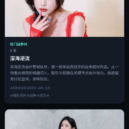
热门战争片
8 张
深海逆流
深海逆流由朴赞郁执导，是一部来自西班牙的战争题材作品。从一
场看似偶然的相遇切入，配乐与剪辑在关键节点抬升张力。结局留
有讨论空间，余味较长。
4380
138
2023-06-25
#精彩短片#战争#综艺#