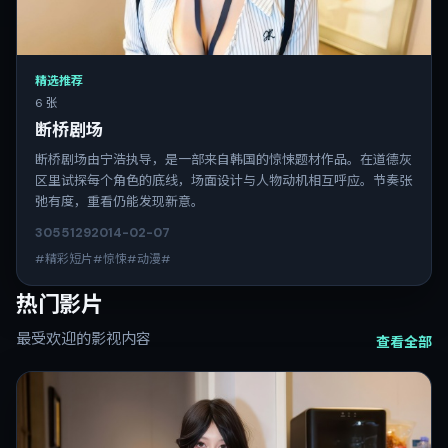
精选推荐
6 张
断桥剧场
断桥剧场由宁浩执导，是一部来自韩国的惊悚题材作品。在道德灰
区里试探每个角色的底线，场面设计与人物动机相互呼应。节奏张
弛有度，重看仍能发现新意。
3055
129
2014-02-07
#精彩短片#惊悚#动漫#
热门影片
最受欢迎的影视内容
查看全部