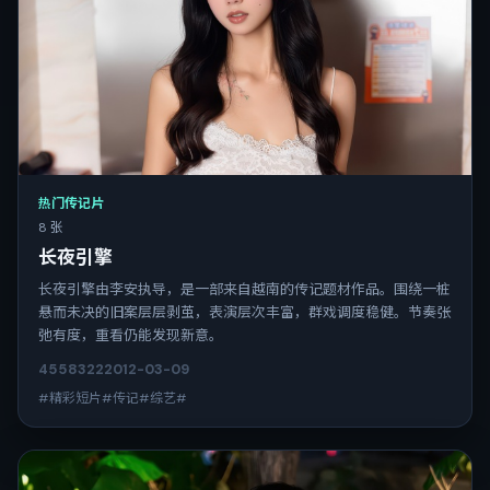
热门传记片
8 张
长夜引擎
长夜引擎由李安执导，是一部来自越南的传记题材作品。围绕一桩
悬而未决的旧案层层剥茧，表演层次丰富，群戏调度稳健。节奏张
弛有度，重看仍能发现新意。
4558
322
2012-03-09
#精彩短片#传记#综艺#