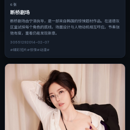
6 张
断桥剧场
断桥剧场由宁浩执导，是一部来自韩国的惊悚题材作品。在道德灰
区里试探每个角色的底线，场面设计与人物动机相互呼应。节奏张
弛有度，重看仍能发现新意。
3055
129
2014-02-07
#精彩短片#惊悚#动漫#