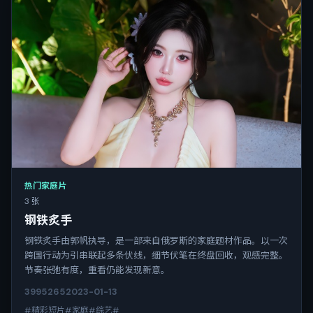
热门家庭片
3 张
钢铁炙手
钢铁炙手由郭帆执导，是一部来自俄罗斯的家庭题材作品。以一次
跨国行动为引串联起多条伏线，细节伏笔在终盘回收，观感完整。
节奏张弛有度，重看仍能发现新意。
3995
265
2023-01-13
#精彩短片#家庭#综艺#