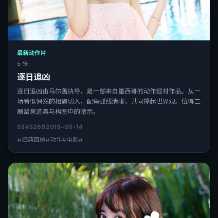
最新动作片
5 张
逐日追凶
逐日追凶由乌尔善执导，是一部来自墨西哥的动作题材作品。从一
场看似偶然的相遇切入，配角弧线清晰，共同撑起世界观。值得二
刷留意道具与构图中的暗示。
3343
265
2015-03-14
#经典回顾#动作#电影#