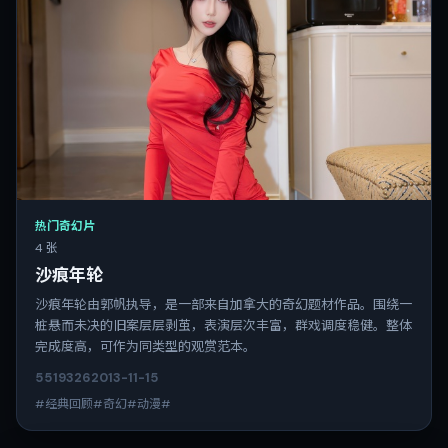
热门奇幻片
4 张
沙痕年轮
沙痕年轮由郭帆执导，是一部来自加拿大的奇幻题材作品。围绕一
桩悬而未决的旧案层层剥茧，表演层次丰富，群戏调度稳健。整体
完成度高，可作为同类型的观赏范本。
5519
326
2013-11-15
#经典回顾#奇幻#动漫#