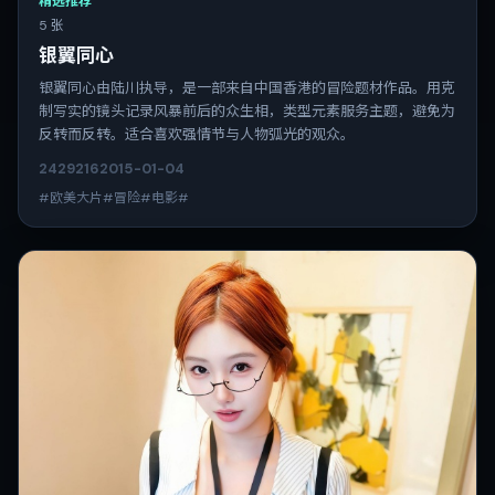
精选推荐
5 张
银翼同心
银翼同心由陆川执导，是一部来自中国香港的冒险题材作品。用克
制写实的镜头记录风暴前后的众生相，类型元素服务主题，避免为
反转而反转。适合喜欢强情节与人物弧光的观众。
2429
216
2015-01-04
#欧美大片#冒险#电影#