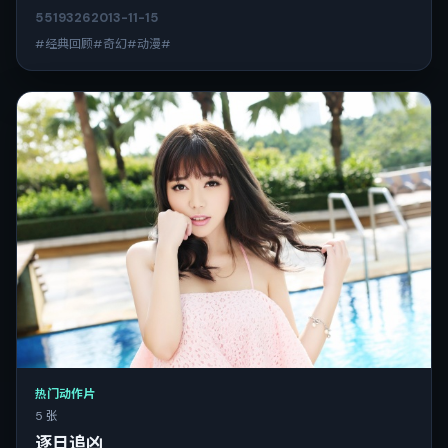
5519
326
2013-11-15
#经典回顾#奇幻#动漫#
热门动作片
5 张
逐日追凶