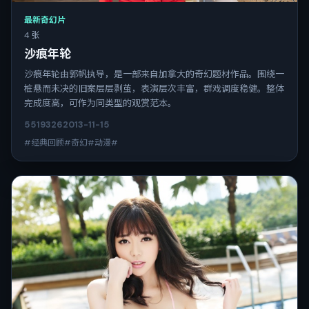
最新奇幻片
4 张
沙痕年轮
沙痕年轮由郭帆执导，是一部来自加拿大的奇幻题材作品。围绕一
桩悬而未决的旧案层层剥茧，表演层次丰富，群戏调度稳健。整体
完成度高，可作为同类型的观赏范本。
5519
326
2013-11-15
#经典回顾#奇幻#动漫#