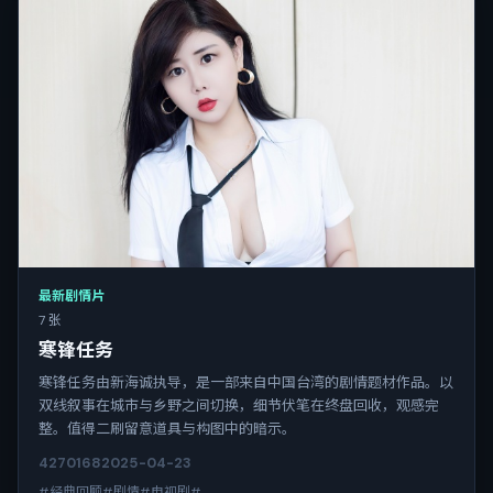
最新剧情片
7 张
寒锋任务
寒锋任务由新海诚执导，是一部来自中国台湾的剧情题材作品。以
双线叙事在城市与乡野之间切换，细节伏笔在终盘回收，观感完
整。值得二刷留意道具与构图中的暗示。
4270
168
2025-04-23
#经典回顾#剧情#电视剧#