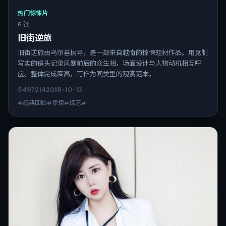
热门惊悚片
6 张
旧街逆旅
旧街逆旅由乌尔善执导，是一部来自越南的惊悚题材作品。用克制
写实的镜头记录风暴前后的众生相，场面设计与人物动机相互呼
应。整体完成度高，可作为同类型的观赏范本。
5497
214
2018-10-13
#经典回顾#惊悚#综艺#