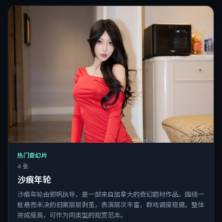
热门奇幻片
4 张
沙痕年轮
沙痕年轮由郭帆执导，是一部来自加拿大的奇幻题材作品。围绕一
桩悬而未决的旧案层层剥茧，表演层次丰富，群戏调度稳健。整体
完成度高，可作为同类型的观赏范本。