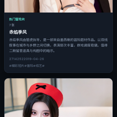
热门冒险片
7 张
赤焰季风
赤焰季风由管虎执导，是一部来自墨西哥的冒险题材作品。以双线
叙事在城市与乡野之间切换，表演层次丰富，群戏调度稳健。值得
二刷留意道具与构图中的暗示。
2714
252
2019-04-26
#精彩短片#冒险#综艺#