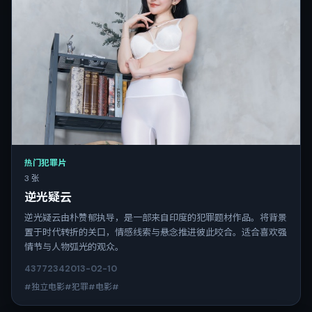
热门犯罪片
3 张
逆光疑云
逆光疑云由朴赞郁执导，是一部来自印度的犯罪题材作品。将背景
置于时代转折的关口，情感线索与悬念推进彼此咬合。适合喜欢强
情节与人物弧光的观众。
4377
234
2013-02-10
#独立电影#犯罪#电影#