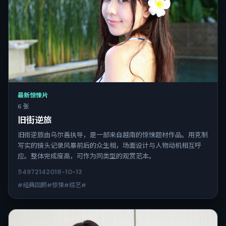
最新惊悚片
6 张
旧街逆旅
旧街逆旅由乌尔善执导，是一部来自越南的惊悚题材作品。用克制
写实的镜头记录风暴前后的众生相，场面设计与人物动机相互呼
应。整体完成度高，可作为同类型的观赏范本。
5497
214
2018-10-13
#经典回顾#惊悚#综艺#