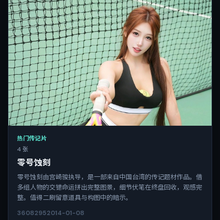
热门传记片
4 张
零号蚀刻
零号蚀刻由宫崎骏执导，是一部来自中国台湾的传记题材作品。借
多组人物的交错命运拼出完整图景，细节伏笔在终盘回收，观感完
整。值得二刷留意道具与构图中的暗示。
3608
295
2014-01-08