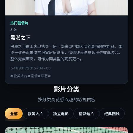
热门剧情片
3 张
黑潮之下
黑潮之下由王家卫执导，是一部来自中国大陆的剧情题材作品。围
绕一桩悬而未决的旧案层层剥茧，情感线索与悬念推进彼此咬合。
整体完成度高，可作为同类型的观赏范本。
5469
317
2015-04-03
#欧美大片#剧情#综艺#
影片分类
按分类浏览感兴趣的影视内容
全部
欧美大片
独立电影
精彩短片
经典回顾