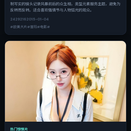
制写实的镜头记录风暴前后的众生相，类型元素服务主题，避免为
反转而反转。适合喜欢强情节与人物弧光的观众。
2429
216
2015-01-04
#欧美大片#冒险#电影#
热门惊悚片