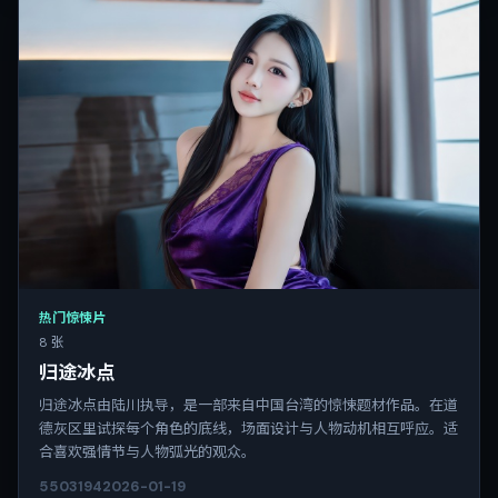
热门惊悚片
8 张
归途冰点
归途冰点由陆川执导，是一部来自中国台湾的惊悚题材作品。在道
德灰区里试探每个角色的底线，场面设计与人物动机相互呼应。适
合喜欢强情节与人物弧光的观众。
5503
194
2026-01-19